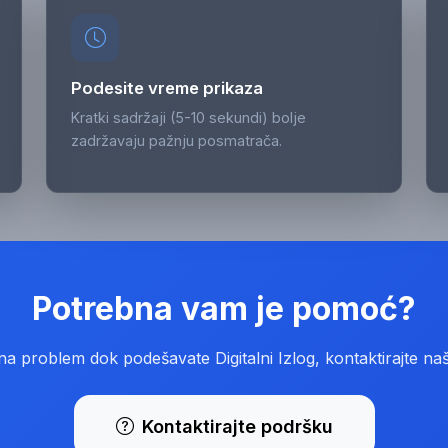
Podesite vreme prikaza
Kratki sadržaji (5-10 sekundi) bolje
zadržavaju pažnju posmatrača.
Potrebna vam je pomoć?
a problem dok podešavate Digitalni Izlog, kontaktirajte na
Kontaktirajte podršku