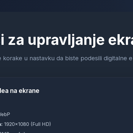
i za upravljanje ek
e korake u nastavku da biste podesili digitalne 
idea na ekrane
WebP
a:
1920x1080 (Full HD)