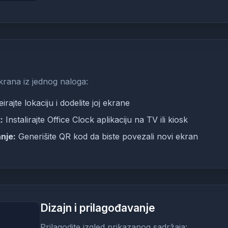
 ekrana iz jednog naloga:
irajte lokaciju i dodelite joj ekrane
:
Instalirajte Office Clock aplikaciju na TV ili kiosk
nje:
Generišite QR kod da biste povezali novi ekran
Dizajn i prilagođavanje
Prilagodite izgled prikazanog sadržaja: