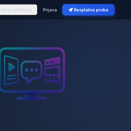
taliraj aplikaciju
Prijava
Besplatna proba