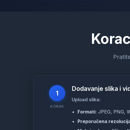
Korac
Pratit
Dodavanje slika i v
1
Upload slika:
KORAK
Formati:
JPEG, PNG, 
Preporučena rezolucij