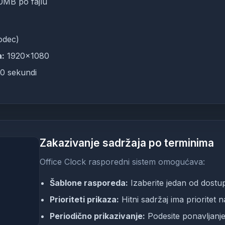
0MB po fajlu
odec)
a:
1920x1080
0 sekundi
Zakazivanje sadržaja po terminima
Office Clock rasporedni sistem omogućava:
Šablone rasporeda:
Izaberite jedan od dostupn
Prioriteti prikaza:
Hitni sadržaj ima prioritet 
Periodično prikazivanje:
Podesite ponavljanje