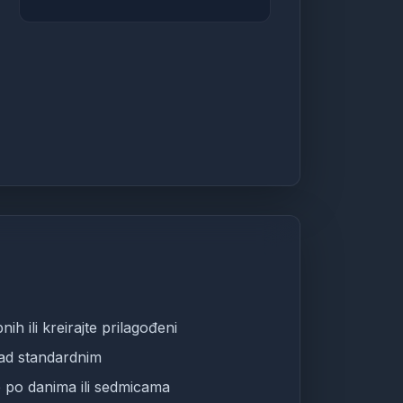
ih ili kreirajte prilagođeni
nad standardnim
 po danima ili sedmicama