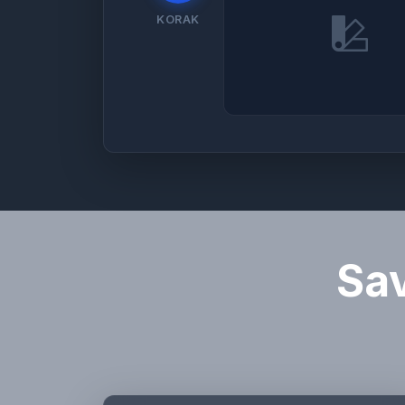
KORAK
Sav