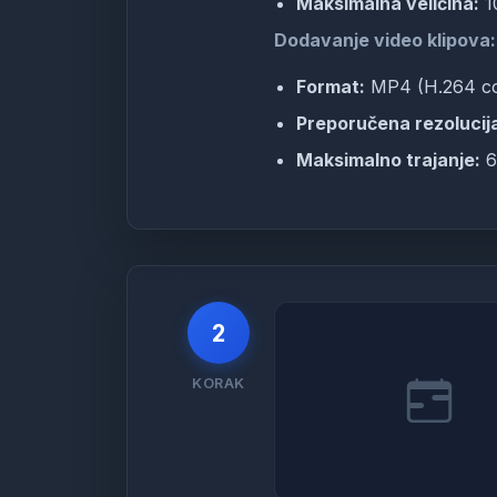
Maksimalna veličina:
1
Dodavanje video klipova:
Format:
MP4 (H.264 c
Preporučena rezolucij
Maksimalno trajanje:
6
2
KORAK