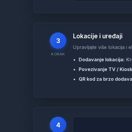
Lokacije i uređaji
3
Upravljajte više lokacija i
KORAK
Dodavanje lokacija:
Kre
Povezivanje TV / Kiosk
QR kod za brzo dodava
4