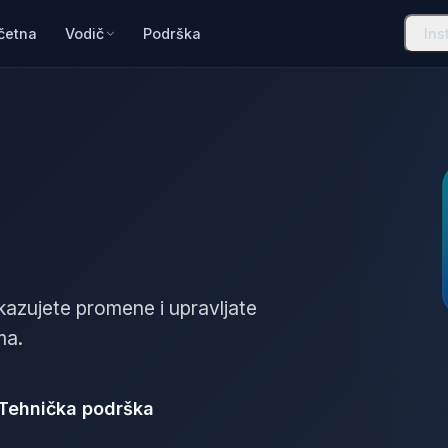
četna
Vodič
Podrška
Ins
kazujete promene i upravljate
ma.
Tehnička podrška