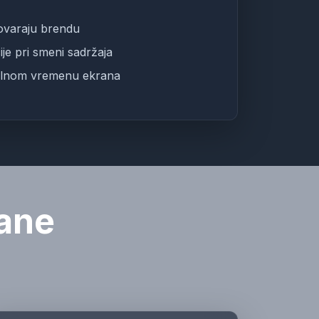
ovaraju brendu
ije pri smeni sadržaja
kalnom vremenu ekrana
rane