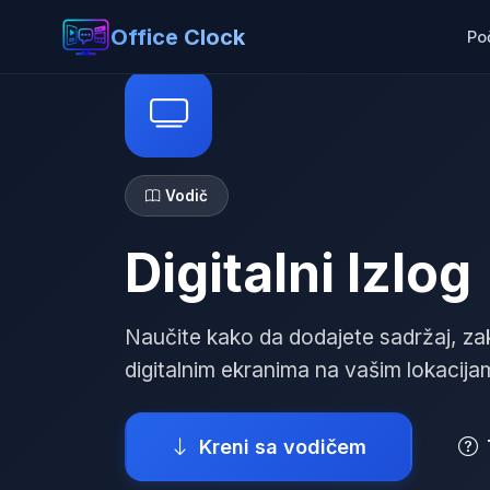
Office Clock
Po
Vodič
Digitalni Izlog
Naučite kako da dodajete sadržaj, za
digitalnim ekranima na vašim lokacija
Kreni sa vodičem