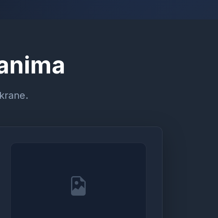
ranima
ekrane.