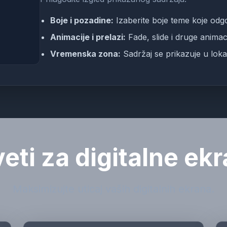
Boje i pozadine:
Izaberite boje teme koje odg
Animacije i prelazi:
Fade, slide i druge animac
Vremenska zona:
Sadržaj se prikazuje u lo
eti za digitalne ek
Maksimizujte uticaj vaših digitalnih ekrana.