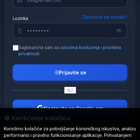
Zaboravili ste lozinku?
Lozinka
Saglasan/na sam sa
uslovima korišćenja
i
pravilima
privatnosti
Prijavite se
ILI
Nastavite sa Google-om
🍪 Korišćenje kolačića
Nemate nalog?
Kreirajte besplatno
Koristimo kolačiće za poboljšanje korisničkog iskustva, analizu
performansi i pravilno funkcionisanje aplikacije. Prihvatanjem