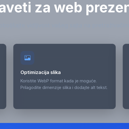
aveti za web prezen
oboljšajte vidljivost vašeg sajta na pretraživačim
Optimizacija slika
Koristite WebP format kada je moguće.
Prilagodite dimenzije slika i dodajte alt tekst.