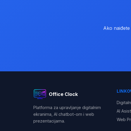
Ako naiđete 
LINKO
Office Clock
Digitaln
Platforma za upravljanje digitalnim
AI Asis
ekranima, AI chatbot-om i web
Web Pr
prezentacijama.