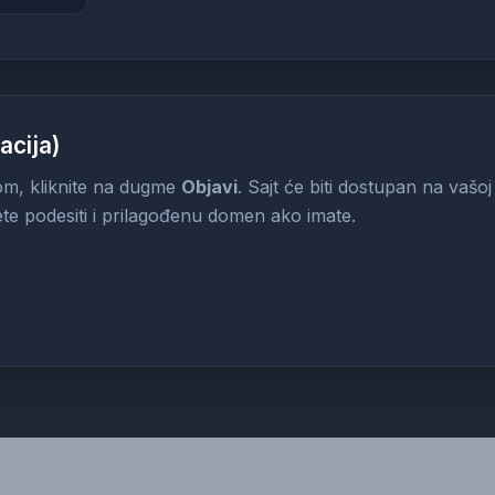
acija)
dom, kliknite na dugme
Objavi
. Sajt će biti dostupan na vašoj
te podesiti i prilagođenu domen ako imate.