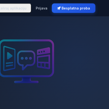
taliraj aplikaciju
Prijava
Besplatna proba