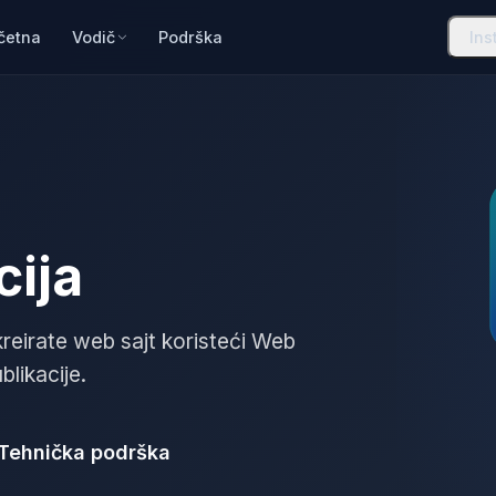
četna
Vodič
Podrška
Ins
ija
reirate web sajt koristeći Web
blikacije.
Tehnička podrška