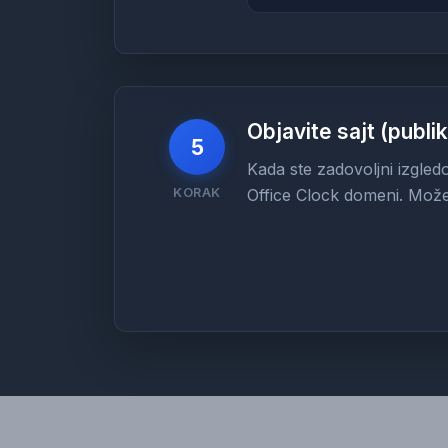
Objavite sajt (publik
5
Kada ste zadovoljni izgle
KORAK
Office Clock domeni. Može