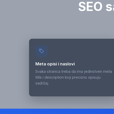
SEO s
P
Meta opisi i naslovi
Svaka stranica treba da ima jedinstven meta
title i description koji precizno opisuju
sadržaj.