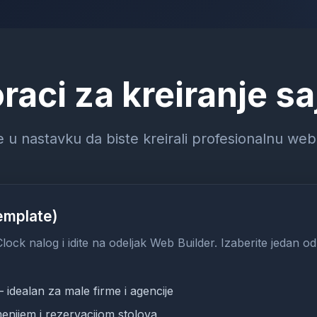
raci za kreiranje sa
e u nastavku da biste kreirali profesionalnu web
emplate)
 Clock nalog i idite na odeljak Web Builder. Izaberite jedan od
 idealan za male firme i agencije
enijem i rezervacijom stolova