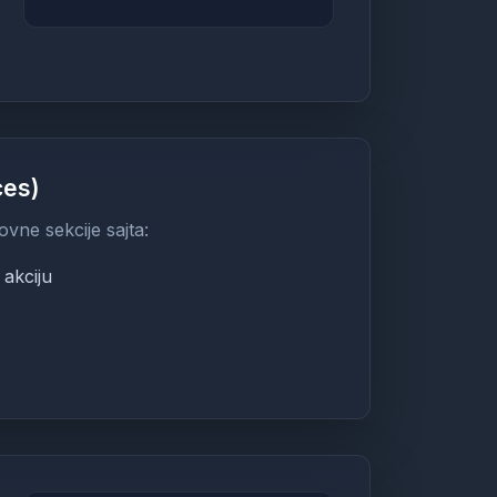
ces)
ovne sekcije sajta:
 akciju