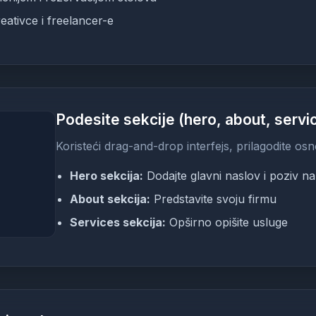
eativce i freelancer-e
Podesite sekcije (hero, about, servi
Koristeći drag-and-drop interfejs, prilagodite osn
Hero sekcija:
Dodajte glavni naslov i poziv na
About sekcija:
Predstavite svoju firmu
Services sekcija:
Opširno opišite usluge