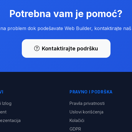
Potrebna vam je pomoć?
na problem dok podešavate Web Builder, kontaktirajte naš
Kontaktirajte podršku
VI
PRAVNO I PODRŠKA
i Izlog
Pravila privatnosti
tent
Uslovi korišćenja
ezentacija
Kolačići
GDPR