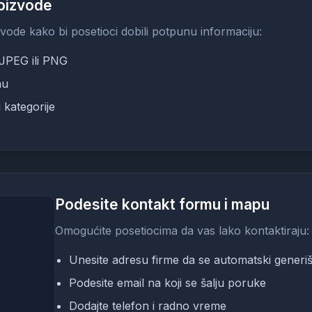
roizvode
izvode kako bi posetioci dobili potpunu informaciju:
 JPEG ili PNG
nu
 kategorije
Podesite kontakt formu i mapu
Omogućite posetiocima da vas lako kontaktiraju:
Unesite adresu firme da se automatski gener
Podesite email na koji se šalju poruke
Dodajte telefon i radno vreme