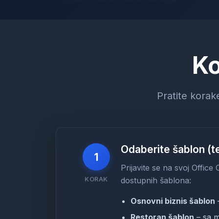
Ko
Pratite korak
Odaberite šablon (t
1
Prijavite se na svoj Office
KORAK
dostupnih šablona:
Osnovni biznis šablon
–
Restoran šablon
– sa m