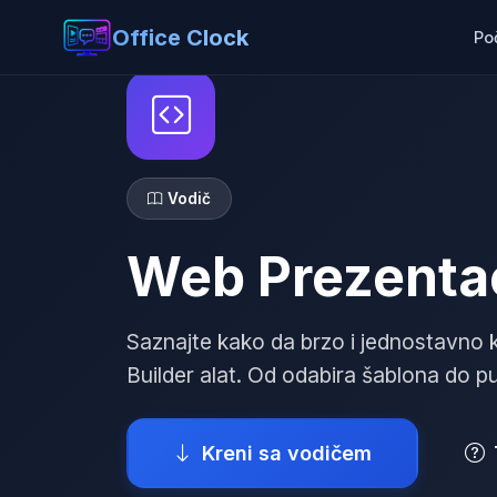
Office Clock
Po
Vodič
Web Prezentac
Saznajte kako da brzo i jednostavno k
Builder alat. Od odabira šablona do pu
Kreni sa vodičem