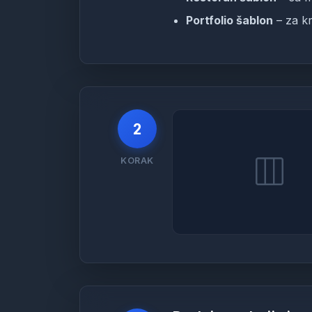
Portfolio šablon
– za kr
2
KORAK