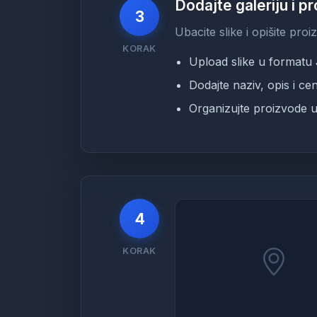
Dodajte galeriju i p
3
Ubacite slike i opišite pro
KORAK
Upload slike u formatu
Dodajte naziv, opis i ce
Organizujte proizvode u
4
KORAK