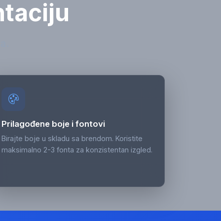
taciju
a.
Prilagođene boje i fontovi
Birajte boje u skladu sa brendom. Koristite
maksimalno 2-3 fonta za konzistentan izgled.