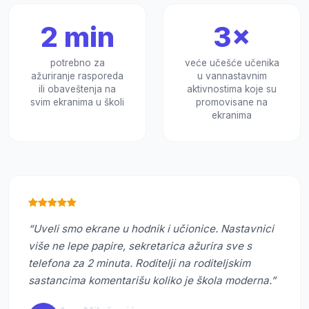
2 min
3×
potrebno za
veće učešće učenika
ažuriranje rasporeda
u vannastavnim
ili obaveštenja na
aktivnostima koje su
svim ekranima u školi
promovisane na
ekranima
“Uveli smo ekrane u hodnik i učionice. Nastavnici
više ne lepе papire, sekretarica ažurira sve s
telefona za 2 minuta. Roditelji na roditeljskim
sastancima komentarišu koliko je škola moderna.”