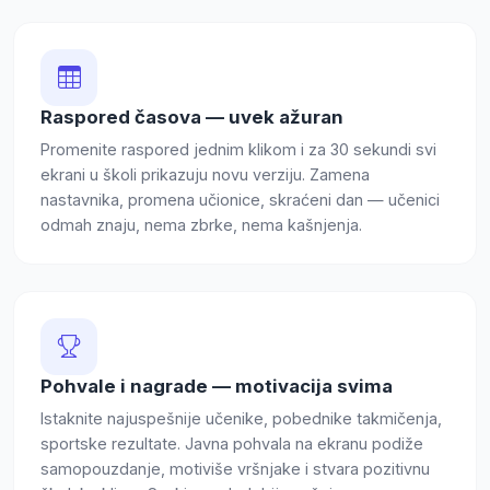
Raspored časova — uvek ažuran
Promenite raspored jednim klikom i za 30 sekundi svi
ekrani u školi prikazuju novu verziju. Zamena
nastavnika, promena učionice, skraćeni dan — učenici
odmah znaju, nema zbrke, nema kašnjenja.
Pohvale i nagrade — motivacija svima
Istaknite najuspešnije učenike, pobednike takmičenja,
sportske rezultate. Javna pohvala na ekranu podiže
samopouzdanje, motiviše vršnjake i stvara pozitivnu