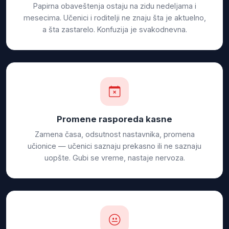
Papirna obaveštenja ostaju na zidu nedeljama i
mesecima. Učenici i roditelji ne znaju šta je aktuelno,
a šta zastarelo. Konfuzija je svakodnevna.
Promene rasporeda kasne
Zamena časa, odsutnost nastavnika, promena
učionice — učenici saznaju prekasno ili ne saznaju
uopšte. Gubi se vreme, nastaje nervoza.