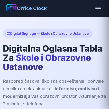
Office Clock
Digital Signage — Škole i Obrazovne Ustanove
Digitalna Oglasna Tabla
Za
Škole i Obrazovne
Ustanove
Raspored časova, školska obaveštenja i pohvale
učenika na ekranima koji
informišu, motivišu i
modernizuju
vaš obrazovni prostor. Ažuriranje za
2 minute, s telefona.