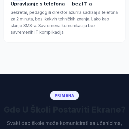
Upravljanje s telefona — bez IT-a
Sekretar, pedagog ili direktor ažurira sadržaj s telefona
za 2 minuta, bez ikakvih tehničkih znanja. Lako kao
slanje SMS-a. Savremena komunikacija bez
savremenih IT komplikacija.
PRIMENA
Gde U Školi Postaviti Ekrane?
Svaki deo škole može komunicirati sa učenicima,