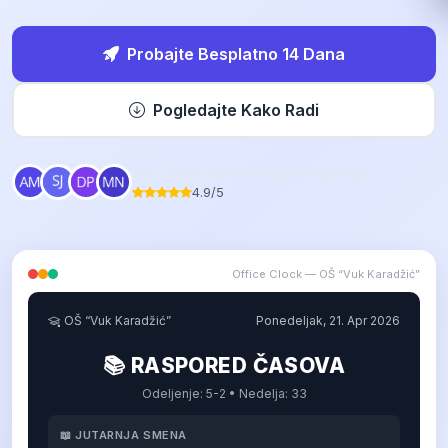
Probajte Besplatno 14 Dana
Pogledajte Kako Radi
60+ škola koristi Digital Signage
4.9/5
Office Clock — OŠ “Vuk Karadžić”
OŠ “Vuk Karadžić”
Ponedeljak, 21. Apr 2026
📚 RASPORED ČASOVA
Odeljenje: 5-2 • Nedelja: 33
📖 JUTARNJA SMENA