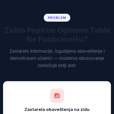
PROBLEM
Zašto Papirne Oglasne Table
Ne Funkcionišu?
Zastarele informacije, izgubljena obaveštenja i
demotivisani učenici — moderno obrazovanje
zaslužuje bolji alat.
Zastarela obaveštenja na zidu