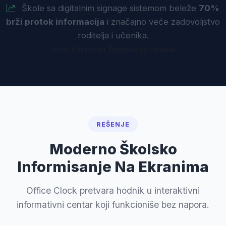
Škole sa digitalnim signage sistemom beleže
70%
brži protok informacija
i značajno veće zadovoljstvo
roditelja i učenika.
Izvor: Education Technology Review
REŠENJE
Moderno Školsko
Informisanje Na Ekranima
Office Clock pretvara hodnik u interaktivni
informativni centar koji funkcioniše bez napora.