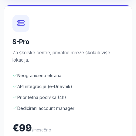
S-Pro
Za školske centre, privatne mreže škola ili više
lokacija.
Neograničeno ekrana
API integracije (e-Dnevnik)
Prioritetna podrška (4h)
Dedicirani account manager
€99
/mesečno