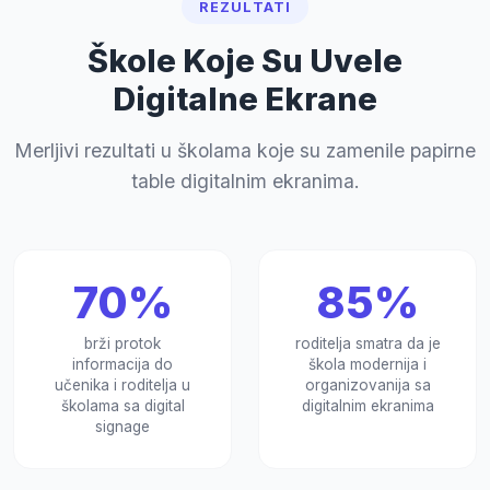
REZULTATI
Škole Koje Su Uvele
Digitalne Ekrane
Merljivi rezultati u školama koje su zamenile papirne
table digitalnim ekranima.
70%
85%
brži protok
roditelja smatra da je
informacija do
škola modernija i
učenika i roditelja u
organizovanija sa
školama sa digital
digitalnim ekranima
signage