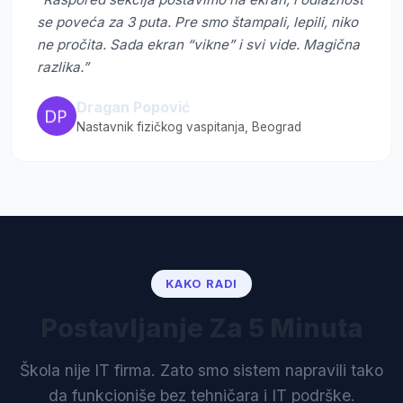
se poveća za 3 puta. Pre smo štampali, lepili, niko
ne pročita. Sada ekran “vikne” i svi vide. Magična
razlika.”
Dragan Popović
Nastavnik fizičkog vaspitanja, Beograd
KAKO RADI
Postavljanje Za 5 Minuta
Škola nije IT firma. Zato smo sistem napravili tako
da funkcioniše bez tehničara i IT podrške.