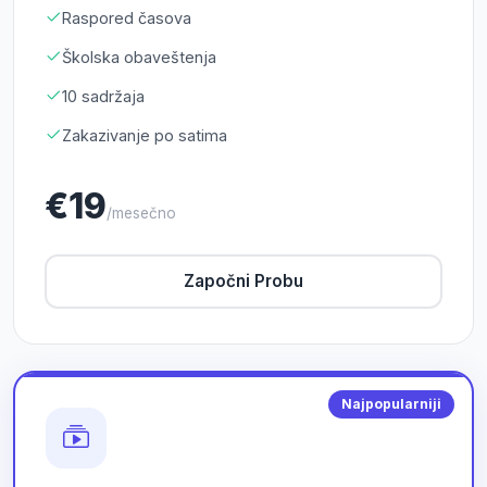
Raspored časova
Školska obaveštenja
10 sadržaja
Zakazivanje po satima
€19
/mesečno
Započni Probu
Najpopularniji