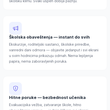
školsku klimu. Svaki uspeh dobija pažnju.
Školska obaveštenja — instant do svih
Ekskurzije, roditeljski sastanci, školske priredbe,
vanredni dani odmora — objavite jedanput i svi ekrani
u svim hodnicima prikazuju odmah. Nema lepljenja
papira, nema zaboravljenih poruka.
Hitne poruke — bezbednost učenika
Evakuacijska vežba, zatvaranje škole, hitno