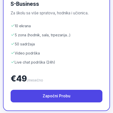
S-Business
Za školu sa više spratova, hodnika i učionica.
10 ekrana
5 zona (hodnik, sala, trpezarija...)
50 sadržaja
Video podrška
Live chat podrška (24h)
€49
/mesečno
Započni Probu