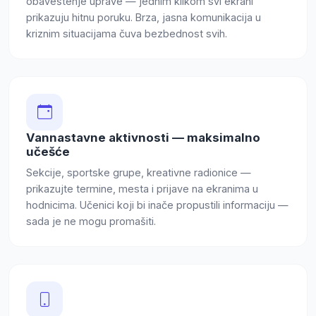
obaveštenje uprave — jednim klikom svi ekrani
prikazuju hitnu poruku. Brza, jasna komunikacija u
kriznim situacijama čuva bezbednost svih.
Vannastavne aktivnosti — maksimalno
učešće
Sekcije, sportske grupe, kreativne radionice —
prikazujte termine, mesta i prijave na ekranima u
hodnicima. Učenici koji bi inače propustili informaciju —
sada je ne mogu promašiti.