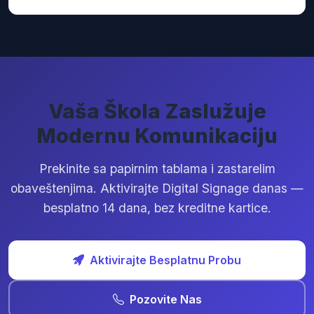
ekranom ili grupom ekrana.
nastavnik može ažurirati samo ekran svog odeljenja.
Da, radi na bilo kom Smart TV-u, monitoru ili tabletu
Potpuna kontrola pristupa bez IT komplikacija.
koji ima web browser i internet konekciju. Ne trebate
kupovati specijalnu opremu. Ako imate stare TV-ove,
može se koristiti jeftin media player (npr. Amazon Fire
Stick) da ga poveže sa sistemom.
Vaša Škola Zaslužuje
Modernu Komunikaciju
Prekinite sa papirnim tablama i zastarelim
obaveštenjima. Aktivirajte Digital Signage danas —
besplatno 14 dana, bez kreditne kartice.
Aktivirajte Besplatnu Probu
Pozovite Nas