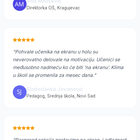
Ana Milošević
Direktorka OŠ, Kragujevac
“Pohvale učenika na ekranu u holu su
neverovatno delovale na motivaciju. Učenici se
međusobno nadmeću ko će biti ‘na ekranu’. Klima
u školi se promenila za mesec dana.”
Slobodanka Jovanović
Pedagog, Srednja škola, Novi Sad
“Raspored sekcija postavimo na ekran, i odlaznost